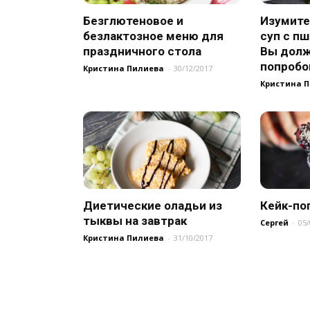
Безглютеновое и
Изумит
безлактозное меню для
суп с п
праздничного стола
Вы долж
попробо
Кристина Пилиева
-
30/12/2017
Кристина 
Диетические оладьи из
Кейк-по
тыквы на завтрак
Сергей
-
05/
Кристина Пилиева
-
31/10/2017