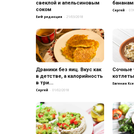
свеклой и апельсиновым
бананам
соком
Сергей
-
07/
ЕиФ редакция
-
21/03/2018
Драники без яиц. Вкус как
Сочные 
в детстве, а калорийность
котлеты
в три...
Евгения Кс
Сергей
-
01/02/2018