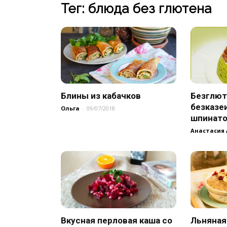
Тег: блюда без глютена
Блины из кабачков
Безглют
безказе
Ольга
-
09/07/2018
шпинато
Анастасия
Вкусная перловая каша со
Льняная