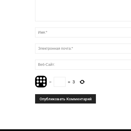
−
=
3