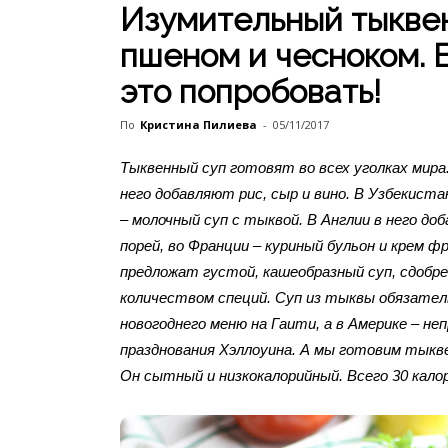
Изумительный тыквен
пшеном и чесноком. 
это попробовать!
По
Кристина Пилиева
-
05/11/2017
Тыквенный суп готовят во всех уголках мира
него добавляют рис, сыр и вино. В Узбекист
– молочный суп с тыквой. В Англии в него до
порей, во Франции – куриный бульон и крем ф
предложат густой, кашеобразный суп, сдобр
количеством специй. Суп из тыквы обязател
новогоднего меню на Гаити, а в Америке – н
празднования Хэллоуина. А мы готовим тыкв
Он сытный и низкокалорийный. Всего 30 кало