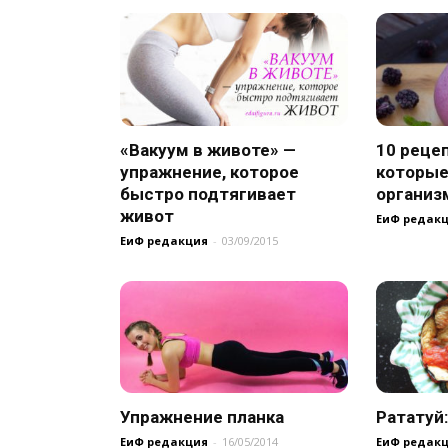
«Вакуум в животе» —
10 реце
упражнение, которое
которые
быстро подтягивает
организ
живот
ЕиФ редак
ЕиФ редакция
-
03/09/2015
Упражнение планка
Рататуй:
ЕиФ редакция
-
16/05/2014
ЕиФ редак