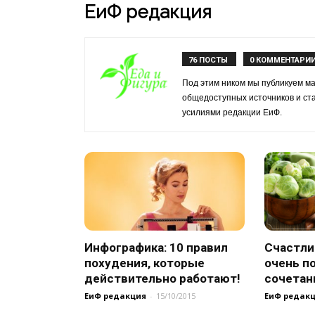
ЕиФ редакция
76 ПОСТЫ
0 КОММЕНТАРИ
Под этим ником мы публикуем м
общедоступных источников и ст
усилиями редакции ЕиФ.
Инфографика: 10 правил
Счастли
похудения, которые
очень п
действительно работают!
сочетан
ЕиФ редакция
-
15/10/2015
ЕиФ редак