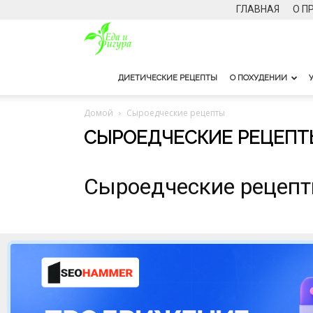
ГЛАВНАЯ
О П
Еда
и
ДИЕТИЧЕСКИЕ РЕЦЕПТЫ
О ПОХУДЕНИИ
фигура
Домой
Сыроедческие рецепты
СЫРОЕДЧЕСКИЕ РЕЦЕПТ
Сыроедческие рецеп