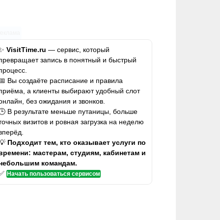
Реклама
✨
VisitTime.ru
— сервис, который
превращает запись в понятный и быстрый
процесс.
📅 Вы создаёте расписание и правила
приёма, а клиенты выбирают удобный слот
онлайн, без ожидания и звонков.
🕒 В результате меньше путаницы, больше
точных визитов и ровная загрузка на неделю
вперёд.
💡
Подходит тем, кто оказывает услуги по
времени: мастерам, студиям, кабинетам и
небольшим командам.
✅
Начать пользоваться сервисом