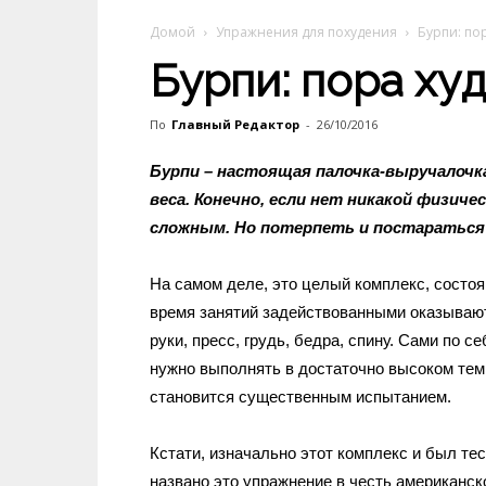
Домой
Упражнения для похудения
Бурпи: по
Бурпи: пора ху
По
Главный Редактор
-
26/10/2016
Бурпи – настоящая палочка-выручалоч
веса. Конечно, если нет никакой физич
сложным. Но потерпеть и постараться
На самом деле, это целый комплекс, состоя
время занятий задействованными оказывают
руки, пресс, грудь, бедра, спину. Сами по с
нужно выполнять в достаточно высоком тем
становится существенным испытанием.
Кстати, изначально этот комплекс и был те
названо это упражнение в честь американск