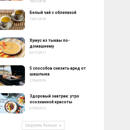
18/01/2018
Белый чай с облепихой
15/01/2018
Хумус из тыквы по-
домашнему
02/11/2017
5 способов снизить вред от
шашлыка
27/04/2018
Здоровый завтрак: утро
осознанной красоты
07/09/2015
Загрузить больше