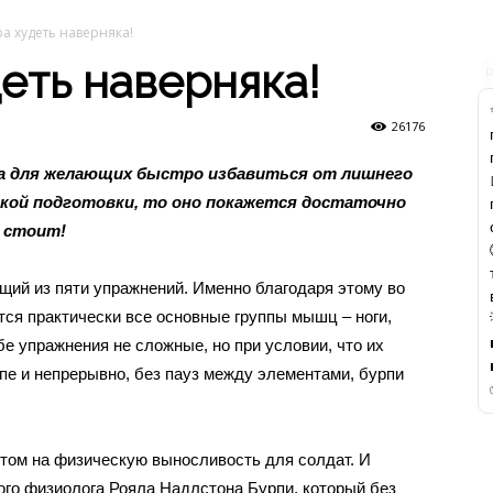
ра худеть наверняка!
деть наверняка!
26176
ка для желающих быстро избавиться от лишнего
еской подготовки, то оно покажется достаточно
 стоит!
щий из пяти упражнений. Именно благодаря этому во
ся практически все основные группы мышц – ноги,
ебе упражнения не сложные, но при условии, что их
пе и непрерывно, без пауз между элементами, бурпи
стом на физическую выносливость для солдат. И
ого физиолога Рояла Надлстона Бурпи, который без