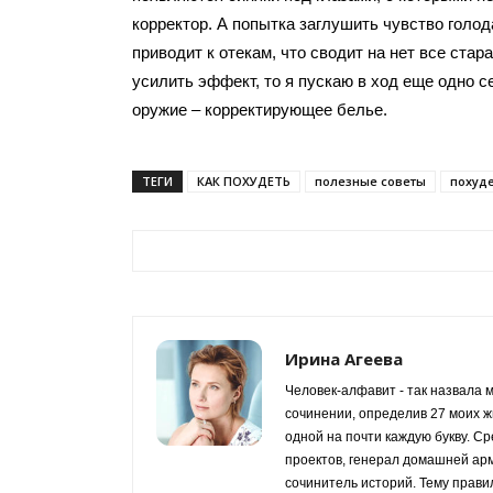
корректор. А попытка заглушить чувство голод
приводит к отекам, что сводит на нет все стар
усилить эффект, то я пускаю в ход еще одно с
оружие – корректирующее белье.
ТЕГИ
КАК ПОХУДЕТЬ
полезные советы
похуд
Ирина Агеева
Человек-алфавит - так назвала 
сочинении, определив 27 моих ж
одной на почти каждую букву. Ср
проектов, генерал домашней арм
сочинитель историй. Тему прави