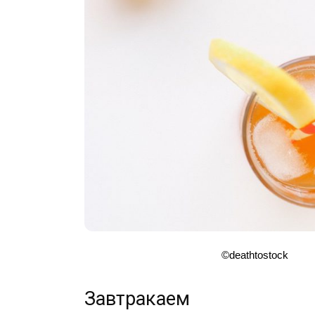
©deathtostock
Завтракаем