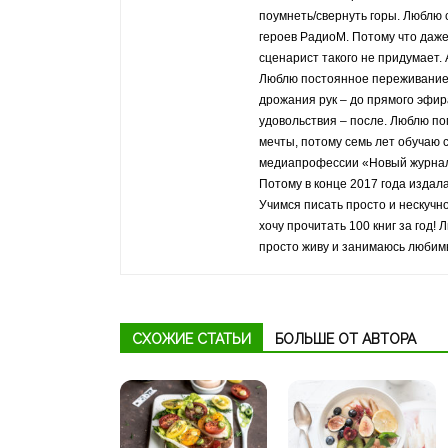
поумнеть/свернуть горы. Люблю
героев РадиоМ. Потому что даж
сценарист такого не придумает. 
Люблю постоянное переживание 
дрожания рук – до прямого эфи
удовольствия – после. Люблю по
мечты, потому семь лет обучаю 
медиапрофессии «Новый журнал
Потому в конце 2017 года издала
Учимся писать просто и нескучно
хочу прочитать 100 книг за год!
просто живу и занимаюсь любим
СХОЖИЕ СТАТЬИ
БОЛЬШЕ ОТ АВТОРА