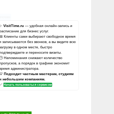
Реклама
✨
VisitTime.ru
— удобная онлайн-запись и
расписание для бизнес услуг.
📅 Клиенты сами выбирают свободное время
и записываются без звонков, а вы видите всю
загрузку в одном месте, быстро
подтверждаете и переносите визиты.
🕒 Напоминания снижают количество
пропусков, а порядок в графике экономит
время администратора.
💡
Подходит частным мастерам, студиям
и небольшим компаниям.
✅
Начать пользоваться сервисом