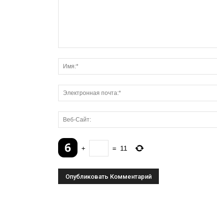
+
=
11