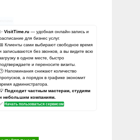
Реклама
✨
VisitTime.ru
— удобная онлайн-запись и
расписание для бизнес услуг.
📅 Клиенты сами выбирают свободное время
и записываются без звонков, а вы видите всю
загрузку в одном месте, быстро
подтверждаете и переносите визиты.
🕒 Напоминания снижают количество
пропусков, а порядок в графике экономит
время администратора.
💡
Подходит частным мастерам, студиям
и небольшим компаниям.
✅
Начать пользоваться сервисом