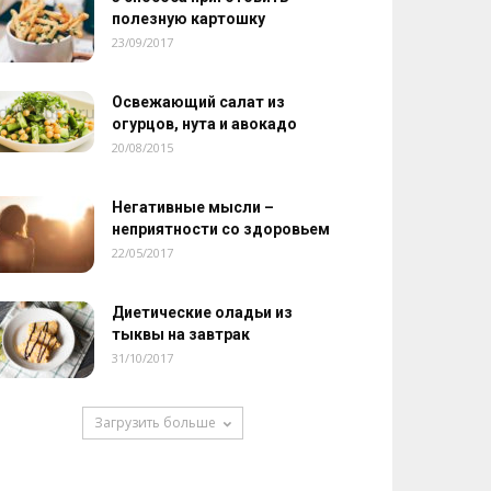
полезную картошку
23/09/2017
Освежающий салат из
огурцов, нута и авокадо
20/08/2015
Негативные мысли –
неприятности со здоровьем
22/05/2017
Диетические оладьи из
тыквы на завтрак
31/10/2017
Загрузить больше