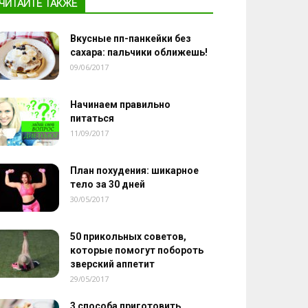
ЧИТАЙТЕ ТАКЖЕ
Вкусные пп-панкейки без
сахара: пальчики оближешь!
09/06/2017
Начинаем правильно
питаться
11/09/2017
План похудения: шикарное
тело за 30 дней
30/05/2017
50 прикольных советов,
которые помогут побороть
зверский аппетит
29/05/2017
3 способа приготовить