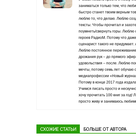
заниматься только тем, что люб
быстро станет твоим верным то
люблю то, что делаю. Люблю со
тексты. Чтобы прочитал и захот
поумнеть/свернуть горы. Люблю
героев РадиоМ. Потому что даж
сценарист такого не придумает. 
Люблю постоянное переживание 
дрожания рук – до прямого эфи
удовольствия – после. Люблю по
мечты, потому семь лет обучаю 
медиапрофессии «Новый журнал
Потому в конце 2017 года издала
Учимся писать просто и нескучно
хочу прочитать 100 книг за год!
просто живу и занимаюсь любим
СХОЖИЕ СТАТЬИ
БОЛЬШЕ ОТ АВТОРА