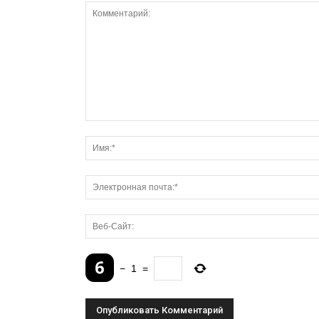
−
1
=