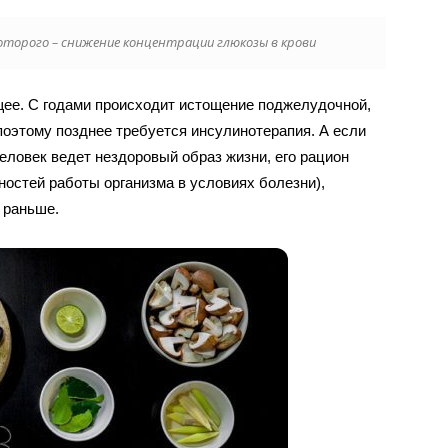
которого – снижение концентрации глюкозы в крови
ющее. С годами происходит истощение поджелудочной,
поэтому позднее требуется инсулинотерапия. А если
еловек ведет нездоровый образ жизни, его рацион
ностей работы организма в условиях болезни),
 раньше.