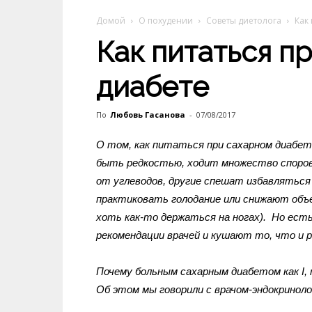
Домой
О похудении
Советы диетолога
Как
Как питаться п
диабете
По
Любовь Гасанова
-
07/08/2017
О том, как питаться при сахарном диабе
быть редкостью, ходит множество споров
от углеводов, другие спешат избавляться
практиковать голодание или снижают объ
хоть как-то держаться на ногах). Но ест
рекомендации врачей и кушают то, что и 
Почему больным сахарным диабетом как I,
Об этом мы говорили с врачом-эндокриноло