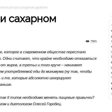
 питаться при сахарном диабете
ри сахарном
7595
те, которое в современном обществе перестало
. Одни считают, что крайне необходимо отказаться
 от жиров, а третьи и того круче – начинают
ем употребляемой еды до минимума (ну так, чтобы
ь и те, которые абсолютно игнорируют
раньше.
 так II типов необходимо менять пищевые привычки?
гом и диетологом Олесей Горобец.