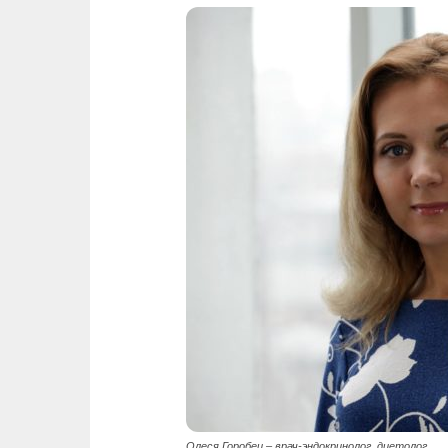
Олеся Горобец – врач-эндокринолог, диетолог.