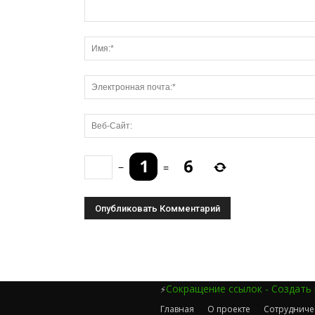
−
=
Сокращение ссылок - Создать
⚡
Главная
О проекте
Сотрудниче