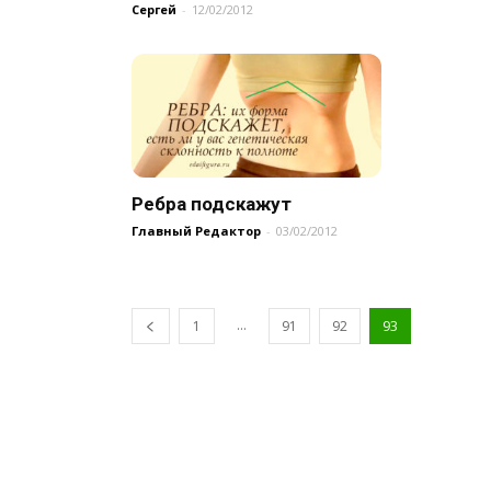
Сергей
-
12/02/2012
Ребра подскажут
Главный Редактор
-
03/02/2012
...
1
91
92
93