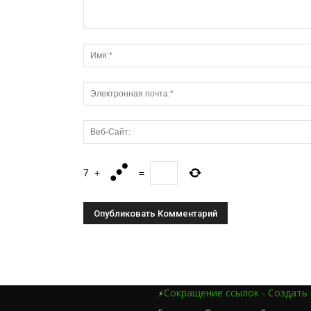
7
+
=
Сокращение ссылок - Создать
⚡