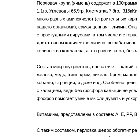
Перловая крупа (ячмень) содержит в 100грамма
1,1гр, Углеводы 66,9гр, Клетчатка 7,8гр, 315кК
много разных аминокислот (строительных кирп
нашего организма), самая ценная –
лизин
. Она
с простудными вирусами, в том числе и с герп
достаточном количестве лизина, вырабатывае
количество коллагена, а это ровная кожа, без
Состав микронутриентов, впечатляет – калий,
железо, медь, цинк, хром, никель, бром, марга
кобальт, стронций, и даже йод. Особенно цен
с кальцием, ведь без фосфора кальций не усв
фосфор помогает умные мысли думать и ускор
Витамины, представлены в составе: А, E, PP, В1
С таким составом, перловка щедро обогатит р