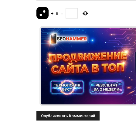
+
8
=