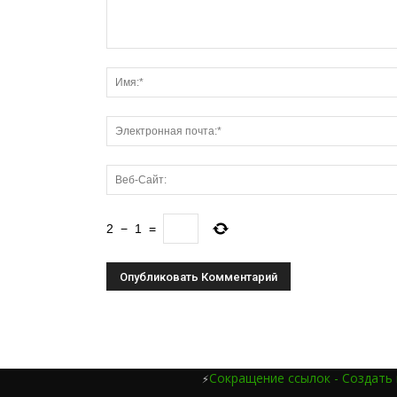
2
−
1
=
Сокращение ссылок - Создать
⚡