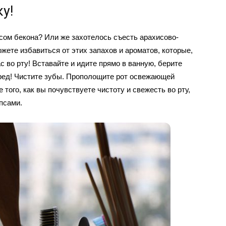
у!
сом бекона? Или же захотелось съесть арахисово-
ете избавиться от этих запахов и ароматов, которые,
с во рту! Вставайте и идите прямо в ванную, берите
еред! Чистите зубы. Прополощите рот освежающей
того, как вы почувствуете чистоту и свежесть во рту,
ипсами.