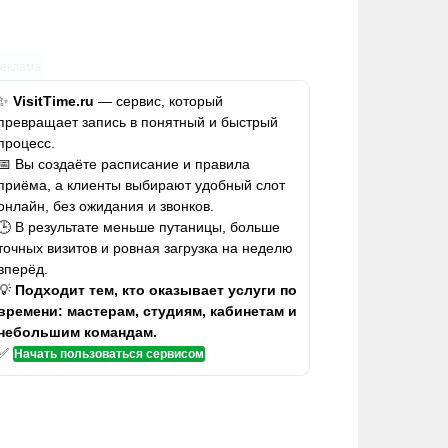
Реклама
✨
VisitTime.ru
— сервис, который
превращает запись в понятный и быстрый
процесс.
📅 Вы создаёте расписание и правила
приёма, а клиенты выбирают удобный слот
онлайн, без ожидания и звонков.
🕒 В результате меньше путаницы, больше
точных визитов и ровная загрузка на неделю
вперёд.
💡
Подходит тем, кто оказывает услуги по
времени: мастерам, студиям, кабинетам и
небольшим командам.
✅
Начать пользоваться сервисом