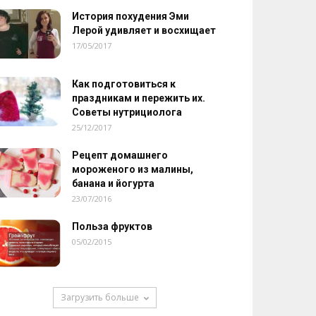
История похудения Эми
Лерой удивляет и восхищает
17/05/2017
Как подготовиться к
праздникам и пережить их.
Советы нутрициолога
25/12/2017
Рецепт домашнего
мороженого из малины,
банана и йогурта
23/07/2016
Польза фруктов
05/02/2015
Загрузить больше