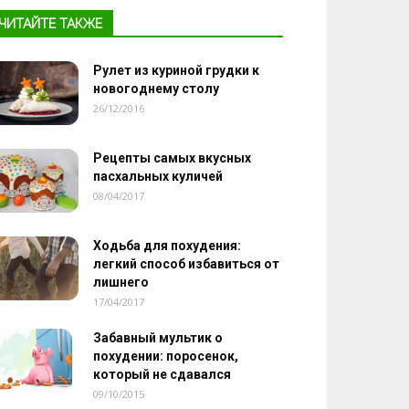
ЧИТАЙТЕ ТАКЖЕ
Рулет из куриной грудки к
новогоднему столу
26/12/2016
Рецепты самых вкусных
пасхальных куличей
08/04/2017
Ходьба для похудения:
легкий способ избавиться от
лишнего
17/04/2017
Забавный мультик о
похудении: поросенок,
который не сдавался
09/10/2015