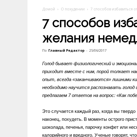
Домой
О похудении
7 способов избавиться 
7 способов изб
желания немед
По
Главный Редактор
-
25/06/2017
Голод бывает физиологический и эмоционал
приходит вместе с ним, порой толкает на
опыт, всегда «заканчиваются» лишними к
необходимо научится распознавать голод и
предлагаем 7 ответов на вопрос: «Как поб
Это случается каждый раз, когда вы твердо
наконец, похудеть. В моменты острого прис
шоколада, печенья, парочку конфет или нес
калорийного и вредного. Ученые говорят, чт