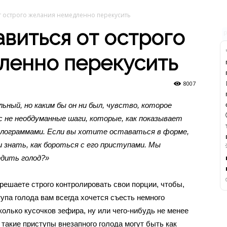
от острого желания немедленно перекусить
авиться от острого
ленно перекусить
8007
ьный, но каким бы он ни был, чувство, которое
с не необдуманные шаги, которые, как показывает
илограммами. Если вы хотите оставаться в форме,
 знать, как бороться с его приступами. Мы
едить голод?»
 решаете строго контролировать свои порции, чтобы,
тупа голода вам всегда хочется съесть немного
колько кусочков зефира, ну или чего-нибудь не менее
о такие приступы внезапного голода могут быть как