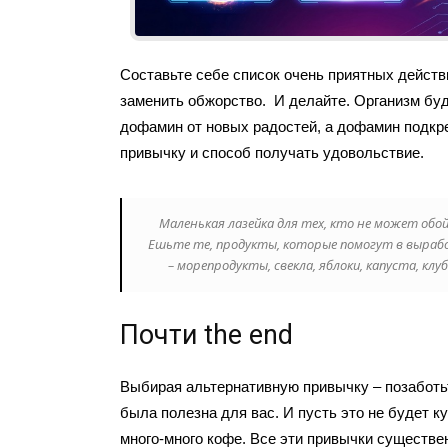
Составьте себе список очень приятных действ
заменить обжорство. И делайте. Организм бу
дофамин от новых радостей, а дофамин подкр
привычку и способ получать удовольствие.
Маленькая лазейка для тех, кто не может обой
Ешьте те, продукты, которые помогут в выраб
– морепродукты, свекла, яблоки, капуста, клуб
Почти the end
Выбирая альтернативную привычку – позаботьт
была полезна для вас. И пусть это не будет к
много-много кофе. Все эти привычки существе