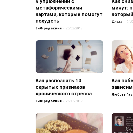
9 упражнений с
Как сниз
метафорическими
минут: 
картами, которые помогут
который 
похудеть
Ольга
-
24/
ЕиФ редакция
-
25/03/2018
Как распознать 10
Как поб
скрытых признаков
зависим
хронического стресса
Любовь Гас
ЕиФ редакция
-
26/12/2017