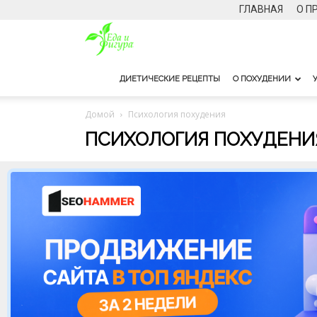
ГЛАВНАЯ
О П
Еда
и
ДИЕТИЧЕСКИЕ РЕЦЕПТЫ
О ПОХУДЕНИИ
фигура
Домой
Психология похудения
ПСИХОЛОГИЯ ПОХУДЕНИ