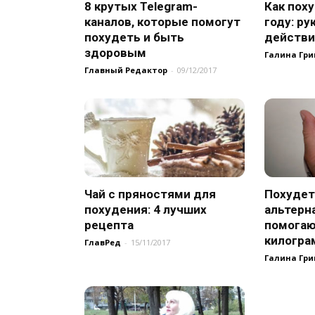
8 крутых Telegram-
Как пох
каналов, которые помогут
году: ру
похудеть и быть
действ
здоровым
Галина Гр
Главный Редактор
-
09/12/2017
Чай с пряностями для
Похудет
похудения: 4 лучших
альтерн
рецепта
помогаю
килогр
ГлавРед
-
15/11/2017
Галина Гр