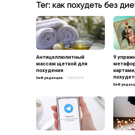
Тег: как похудеть без дие
Антицеллюлитный
9 упраж
массаж щеткой для
метафо
похудения
картами
похудет
ЕиФ редакция
-
16/05/2018
ЕиФ редак