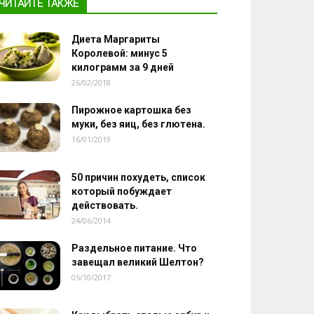
ЧИТАЙТЕ ТАКЖЕ
Диета Маргариты
Королевой: минус 5
килограмм за 9 дней
26/02/2018
Пирожное картошка без
муки, без яиц, без глютена.
16/01/2019
50 причин похудеть, список
который побуждает
действовать.
24/06/2014
Раздельное питание. Что
завещал великий Шелтон?
05/10/2017