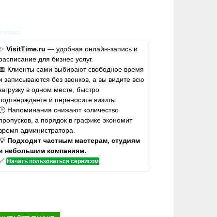
Реклама
✨
VisitTime.ru
— удобная онлайн-запись и
расписание для бизнес услуг.
📅 Клиенты сами выбирают свободное время
и записываются без звонков, а вы видите всю
загрузку в одном месте, быстро
подтверждаете и переносите визиты.
🕒 Напоминания снижают количество
пропусков, а порядок в графике экономит
время администратора.
💡
Подходит частным мастерам, студиям
и небольшим компаниям.
✅
Начать пользоваться сервисом