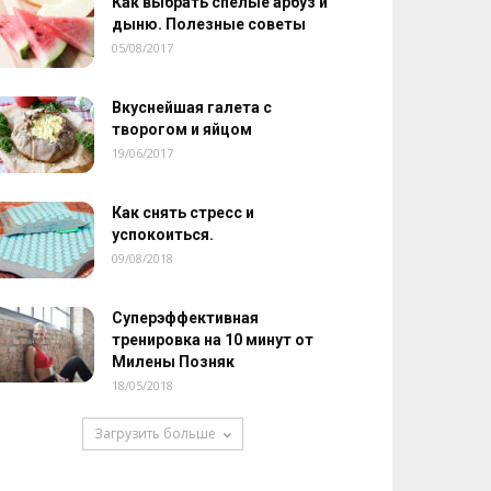
Как выбрать спелые арбуз и
дыню. Полезные советы
05/08/2017
Вкуснейшая галета с
творогом и яйцом
19/06/2017
Как снять стресс и
успокоиться.
09/08/2018
Суперэффективная
тренировка на 10 минут от
Милены Позняк
18/05/2018
Загрузить больше