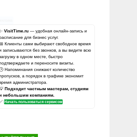
Реклама
✨
VisitTime.ru
— удобная онлайн-запись и
расписание для бизнес услуг.
📅 Клиенты сами выбирают свободное время
и записываются без звонков, а вы видите всю
загрузку в одном месте, быстро
подтверждаете и переносите визиты.
🕒 Напоминания снижают количество
пропусков, а порядок в графике экономит
время администратора.
💡
Подходит частным мастерам, студиям
и небольшим компаниям.
✅
Начать пользоваться сервисом