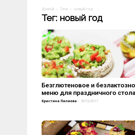
Домой
Теги
новый год
Тег: новый год
Безглютеновое и безлактозн
меню для праздничного стол
Кристина Пилиева
-
30/12/2017