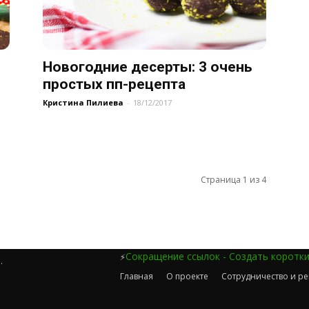
Новогодние десерты: 3 очень
простых пп-рецепта
Кристина Пилиева
-
18/12/2017
Страница 1 из 4
Сокращение ссылок - Создать коротк
⚡
.
Главная
О проекте
Сотрудничество и р