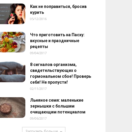
Как не поправиться, бросив
курить
05/12/2016
Что приготовить на Пасху:
вкусные и праздничные
рецепты
09/04/2017
8 сигналов организма,
свидетельствующих о
гормональном сбое! Проверь
себя! Не пропусти!
02/11/2017
Льняное семя: маленькие
зернышки с большим
очищающим потенциалом
09/06/2017
Загрузить больше