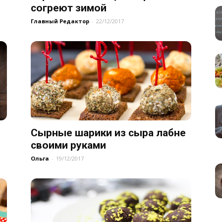
согреют зимой
Главный Редактор
-
22/12/2017
Сырные шарики из сыра лабне
своими руками
Ольга
-
19/12/2017