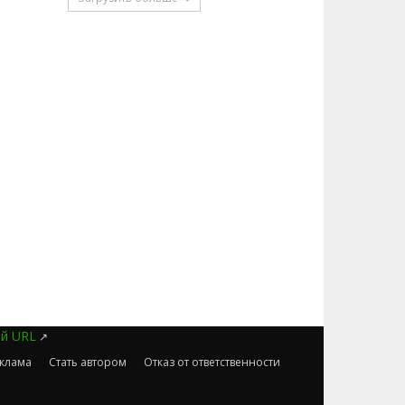
ий URL
↗
еклама
Cтать автором
Отказ от ответственности