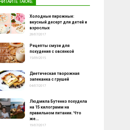
ЧИТАЙТЕ ТАКЖЕ
Холодные пирожные:
вкусный десерт для детей и
взрослых
28/07/2017
Рецепты смузи для
похудения с овсянкой
15/09/2015
Диетическая творожная
запеканка с грушей
04/07/2017
Людмила Бутенко похудела
на 15 килограмм на
правильном питании. Что
же...
19/07/2017