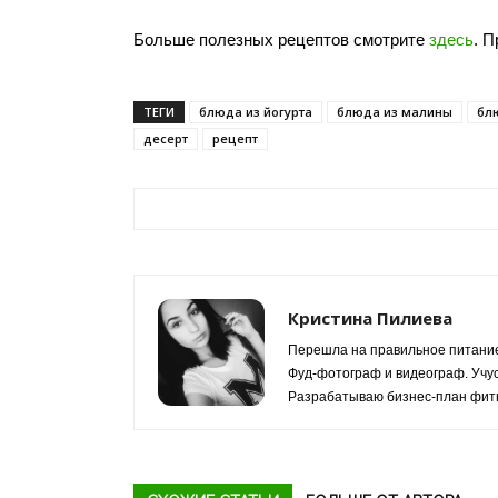
Больше полезных рецептов смотрите
здесь
. П
ТЕГИ
блюда из йогурта
блюда из малины
бл
десерт
рецепт
Кристина Пилиева
Перешла на правильное питание
Фуд-фотограф и видеограф. Учус
Разрабатываю бизнес-план фитн