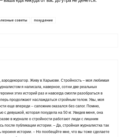
– ваша еда никуда от вас до утра не денется.
олезные советы
похудение
 аэродекоратор. Живу в Харькове. Стройность – моя любимая
журналистом я написала, наверное, сотни две реальных
героини этих историй раз и навсегда смогли разобраться в
еперь продолжают наслаждаться стройным телом. Увы, моя
сти еще впереди – сапожник оказался без сапог. Помню,
 с девушкой, которая похудела на 50 кг. Увидев меня, она
разве в журнале о стройности работают люди с лишним
ь после публикации истории. – Да, стройная журналистка так
ь героиня истории. – Но пообещйте мне, что вы тоже сделаете