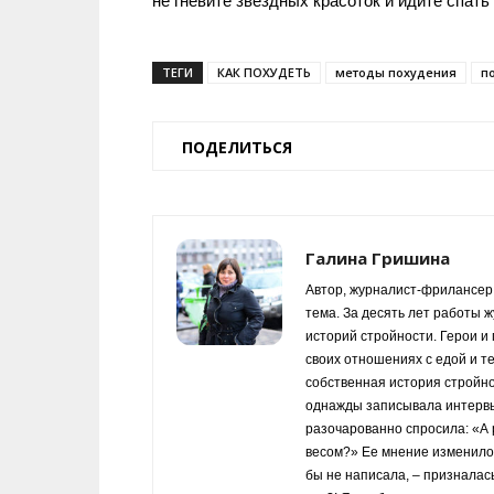
не гневите звездных красоток и идите спать 
ТЕГИ
КАК ПОХУДЕТЬ
методы похудения
п
ПОДЕЛИТЬСЯ
Галина Гришина
Автор, журналист-фрилансер,
тема. За десять лет работы 
историй стройности. Герои и 
своих отношениях с едой и т
собственная история стройно
однажды записывала интервью
разочарованно спросила: «А 
весом?» Ее мнение изменилос
бы не написала, – призналас