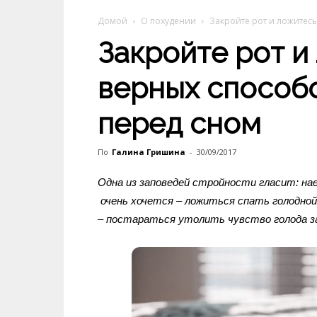
Домой
О похудении
Закройте рот и ложитесь
Закройте рот и 
верных способо
перед сном
По
Галина Гришина
-
30/09/2017
Одна из заповедей стройности гласит: нае
очень хочется – ложиться спать голодно
– постараться утолить чувство голода з