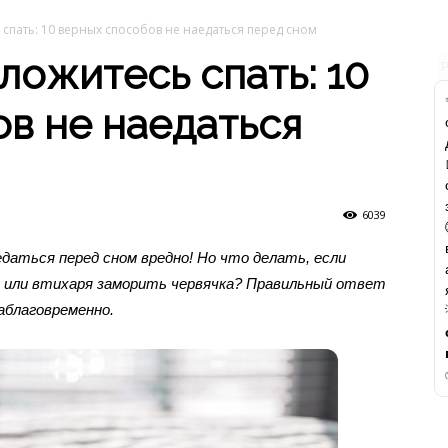
 спать: 10 верных способов не наедаться перед сном
ложитесь спать: 10
в не наедаться
6039
даться перед сном вредно! Но что делать, если
й или втихаря заморить червячка? Правильный ответ
аблаговременно.