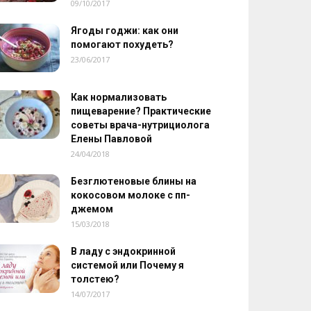
09/10/2017
Ягоды годжи: как они
помогают похудеть?
23/06/2017
Как нормализовать
пищеварение? Практические
советы врача-нутрициолога
Елены Павловой
24/04/2018
Безглютеновые блины на
кокосовом молоке с пп-
джемом
15/03/2018
В ладу с эндокринной
системой или Почему я
толстею?
14/07/2017