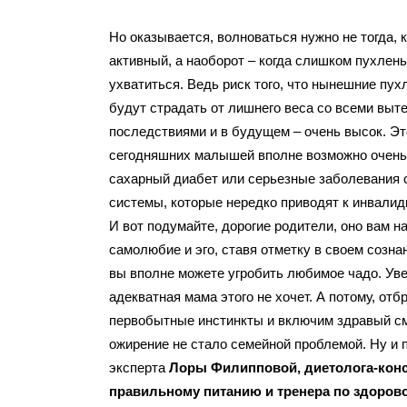
Но оказывается, волноваться нужно не тогда, 
активный, а наоборот – когда слишком пухленьк
ухватиться. Ведь риск того, что нынешние пу
будут страдать от лишнего веса со всеми вы
последствиями и в будущем – очень высок. Это
сегодняшних малышей вполне возможно очень
сахарный диабет или серьезные заболевания 
системы, которые нередко приводят к инвалид
И вот подумайте, дорогие родители, оно вам н
самолюбие и эго, ставя отметку в своем созна
вы вполне можете угробить любимое чадо. Уве
адекватная мама этого не хочет. А потому, от
первобытные инстинкты и включим здравый с
ожирение не стало семейной проблемой. Ну и п
эксперта
Лоры Филипповой,
диетоло
га
-кон
правильному питанию и
тренер
а
по
здорово