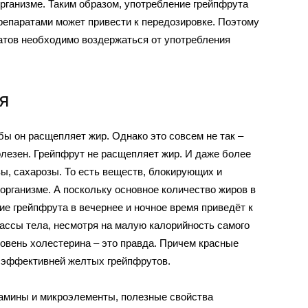
рганизме. Таким образом, употребление грейпфрута
репаратами может привести к передозировке. Поэтому
атов необходимо воздержаться от употребления
я
ы он расщепляет жир. Однако это совсем не так –
олезен. Грейпфрут не расщепляет жир. И даже более
зы, сахарозы. То есть веществ, блокирующих и
рганизме. А поскольку основное количество жиров в
е грейпфрута в вечернее и ночное время приведёт к
ссы тела, несмотря на малую калорийность самого
уровень холестерина – это правда. Причем красные
 эффективней желтых грейпфрутов.
тамины и микроэлементы, полезные свойства