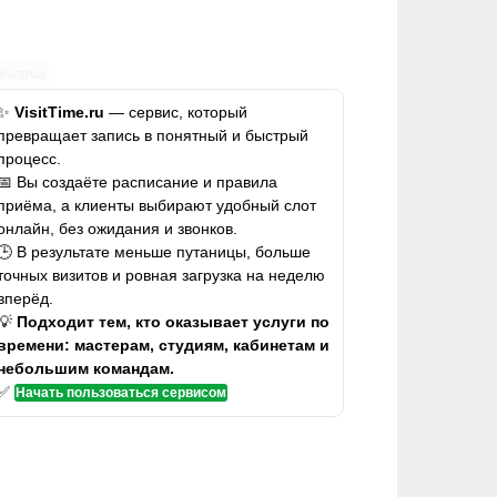
Реклама
✨
VisitTime.ru
— сервис, который
превращает запись в понятный и быстрый
процесс.
📅 Вы создаёте расписание и правила
приёма, а клиенты выбирают удобный слот
онлайн, без ожидания и звонков.
🕒 В результате меньше путаницы, больше
точных визитов и ровная загрузка на неделю
вперёд.
💡
Подходит тем, кто оказывает услуги по
времени: мастерам, студиям, кабинетам и
небольшим командам.
✅
Начать пользоваться сервисом