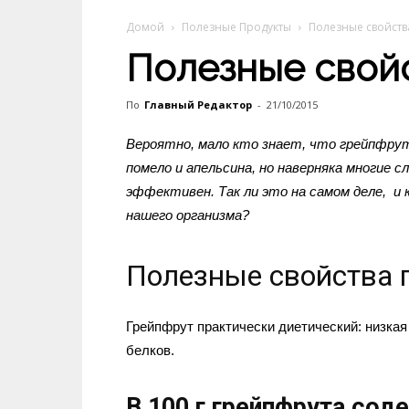
Домой
Полезные Продукты
Полезные свойств
Полезные свой
По
Главный Редактор
-
21/10/2015
Вероятно, мало кто знает, что грейпфру
помело и апельсина, но наверняка многие 
эффективен. Так ли это на самом деле, и
нашего организма?
Полезные свойства 
Грейпфрут практически диетический: низкая
белков.
В 100 г грейпфрута сод