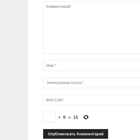
+
8
=
16