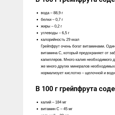
вода – 88,9 г
белки – 0,7 г
жиры – 0,2 г
углеводы – 6,5 г
калорийность 29 ккал
Грейпфрут очень богат витаминами. Оди
витамина С, который предохраняет от заб
капилляров. Много калия необходимого д
же много других минералов необходимых
нормализует кислотно – щелочной и водн
В 100 г грейпфрута сод
калий – 184 мг
витамин С – 45 мг