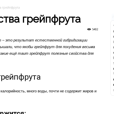
а грейпфрута
ства грейпфрута
5402
т – это результат естественной гибридизации
слышали, что якобы грейпфрут для похудения весьма
 какие ещё таит грейпфрут полезные свойства для
грейпфрута
 калорийность, много воды, почти не содержит жиров и
ержится: