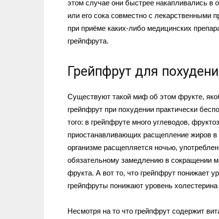
этом случае они быстрее накапливались в о
или его сока совместно с лекарственными п
при приёме каких-либо медицинских препар
грейпфрута.
Грейпфрут для похудени
Существуют такой миф об этом фрукте, якоб
грейпфрут при похудении практически бесп
того: в грейпфруте много углеводов, фрукто
приостанавливающих расщепление жиров в о
организме расщепляется ночью, употреблени
обязательному замедлению в сокращении ма
фрукта. А вот то, что грейпфрут понижает 
грейпфруты понижают уровень холестерина
Несмотря на то что грейпфрут содержит ви