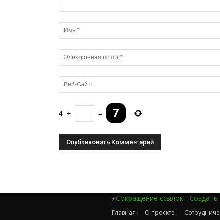
4
+
=
Сокращение ссылок - Создать
⚡
Главная
О проекте
Сотрудниче