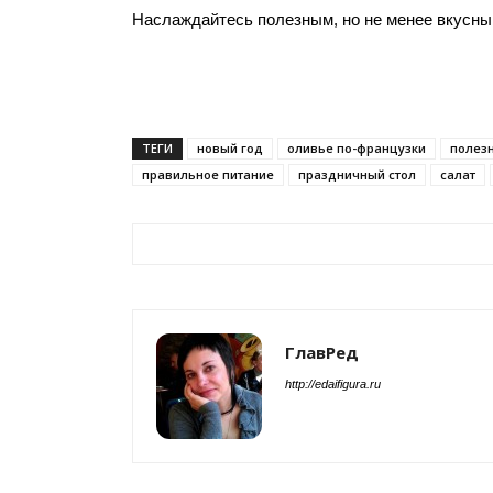
Наслаждайтесь полезным, но не менее вкусны
ТЕГИ
новый год
оливье по-французки
полез
правильное питание
праздничный стол
салат
ГлавРед
http://edaifigura.ru