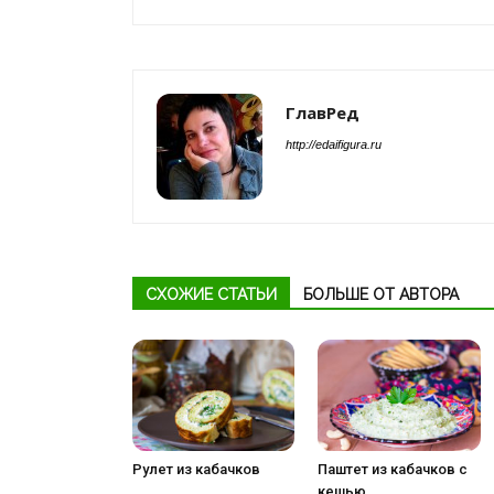
ГлавРед
http://edaifigura.ru
СХОЖИЕ СТАТЬИ
БОЛЬШЕ ОТ АВТОРА
Рулет из кабачков
Паштет из кабачков с
кешью