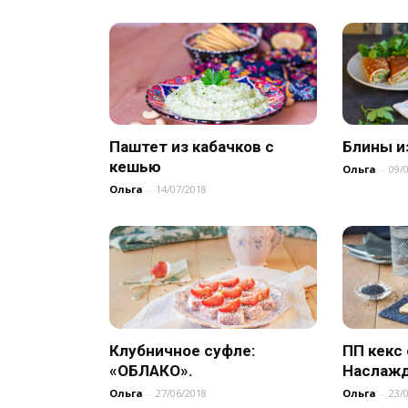
Паштет из кабачков с
Блины и
кешью
Ольга
-
09/
Ольга
-
14/07/2018
Клубничное суфле:
ПП кекс 
«ОБЛАКО».
Наслажд
Ольга
-
27/06/2018
Ольга
-
23/