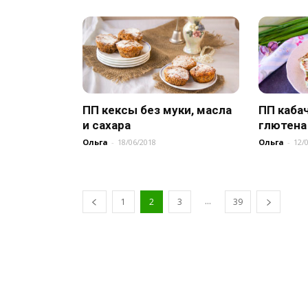
ПП кексы без муки, масла
ПП каба
и сахара
глютена
Ольга
-
18/06/2018
Ольга
-
12/
...
1
2
3
39