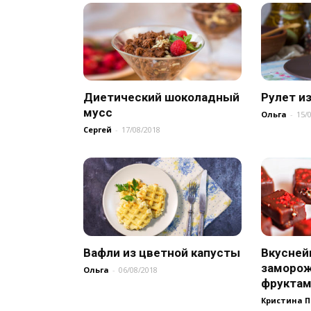
Диетический шоколадный
Рулет из
мусс
Ольга
-
15/
Сергей
-
17/08/2018
Вафли из цветной капусты
Вкусне
заморож
Ольга
-
06/08/2018
фруктам
Кристина 