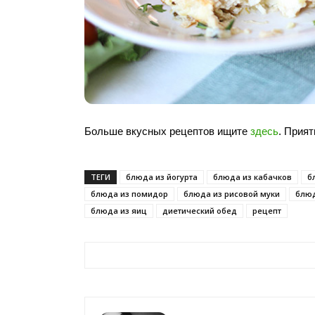
Больше вкусных рецептов ищите
здесь
. Прият
ТЕГИ
блюда из йогурта
блюда из кабачков
б
блюда из помидор
блюда из рисовой муки
блюд
блюда из яиц
диетический обед
рецепт